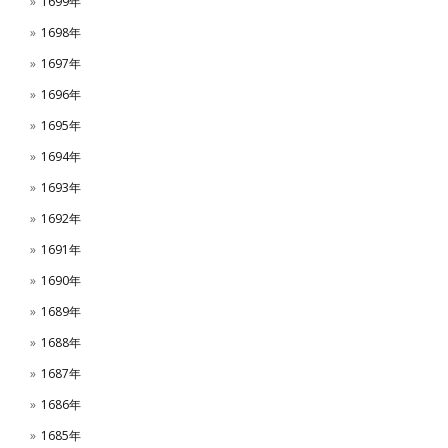
1699年
1698年
1697年
1696年
1695年
1694年
1693年
1692年
1691年
1690年
1689年
1688年
1687年
1686年
1685年