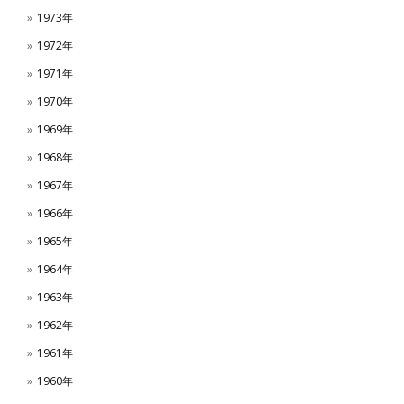
1973年
1972年
1971年
1970年
1969年
1968年
1967年
1966年
1965年
1964年
1963年
1962年
1961年
1960年