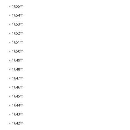
1655年
1654年
1653年
1652年
1651年
1650年
1649年
1648年
1647年
1646年
1645年
1644年
1643年
1642年