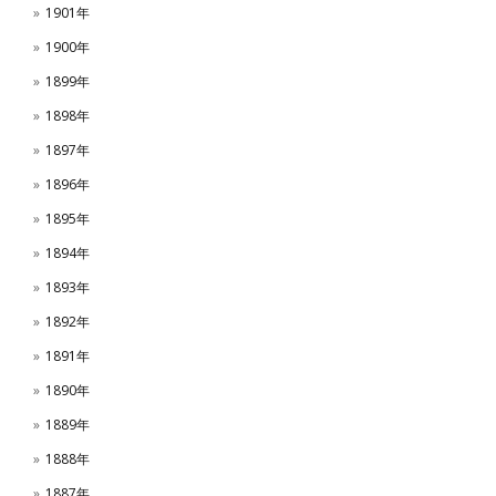
1901年
1900年
1899年
1898年
1897年
1896年
1895年
1894年
1893年
1892年
1891年
1890年
1889年
1888年
1887年