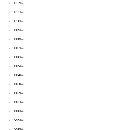
1612年
1611年
1610年
1609年
1608年
1607年
1606年
1605年
1604年
1603年
1602年
1601年
1600年
1599年
1598年