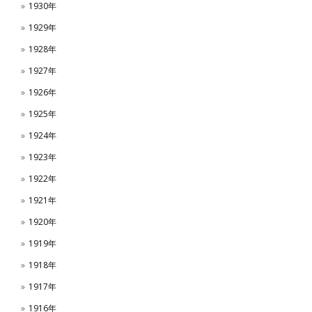
1930年
1929年
1928年
1927年
1926年
1925年
1924年
1923年
1922年
1921年
1920年
1919年
1918年
1917年
1916年