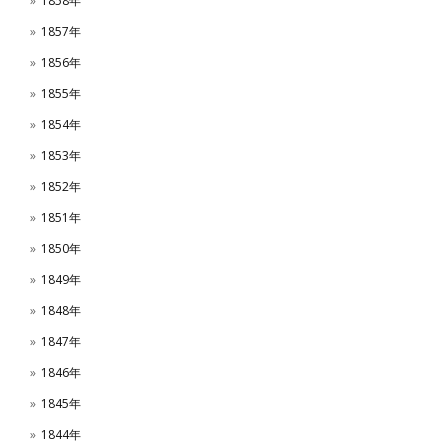
1858年
1857年
1856年
1855年
1854年
1853年
1852年
1851年
1850年
1849年
1848年
1847年
1846年
1845年
1844年