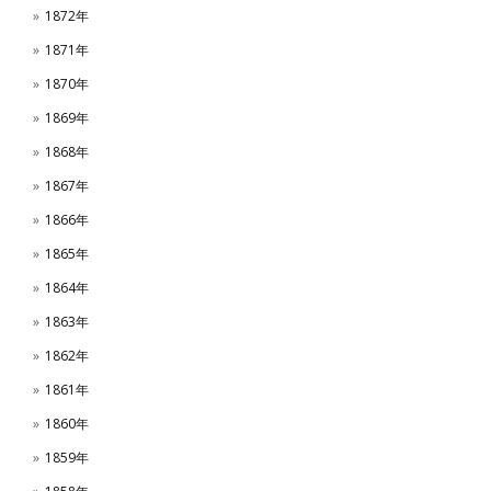
1872年
1871年
1870年
1869年
1868年
1867年
1866年
1865年
1864年
1863年
1862年
1861年
1860年
1859年