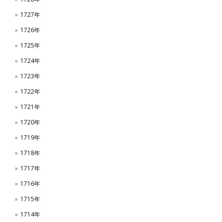
1727年
1726年
1725年
1724年
1723年
1722年
1721年
1720年
1719年
1718年
1717年
1716年
1715年
1714年