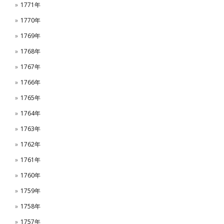
1771年
1770年
1769年
1768年
1767年
1766年
1765年
1764年
1763年
1762年
1761年
1760年
1759年
1758年
1757年